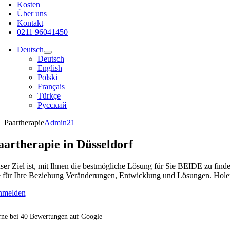
Kosten
Über uns
Kontakt
0211 96041450
Deutsch
Deutsch
English
Polski
Français
Türkçe
Русский
Paartherapie
Admin21
aartherapie in Düsseldorf
ser Ziel ist, mit Ihnen die bestmögliche Lösung für Sie BEIDE zu finde
e für Ihre Beziehung Veränderungen, Entwicklung und Lösungen. Holen S
anmelden
rne bei 40 Bewertungen auf Google