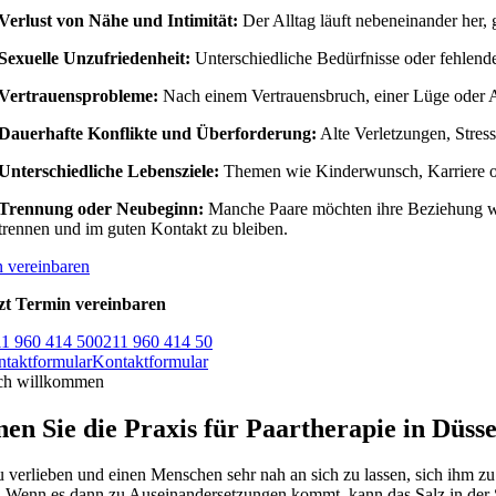
Verlust von Nähe und Intimität:
Der Alltag läuft nebeneinander her,
Sexuelle Unzufriedenheit:
Unterschiedliche Bedürfnisse oder fehlende
Vertrauensprobleme:
Nach einem Vertrauensbruch, einer Lüge oder Af
Dauerhafte Konflikte und Überforderung:
Alte Verletzungen, Stres
Unterschiedliche Lebensziele:
Themen wie Kinderwunsch, Karriere od
Trennung oder Neubeginn:
Manche Paare möchten ihre Beziehung weit
trennen und im guten Kontakt zu bleiben.
 vereinbaren
zt Termin vereinbaren
1 960 414 50
0211 960 414 50
taktformular
Kontaktformular
ch willkommen
en Sie die Praxis für Paartherapie in Düss
u verlieben und einen Menschen sehr nah an sich zu lassen, sich ihm zu
 Wenn es dann zu Auseinandersetzungen kommt, kann das Salz in der S