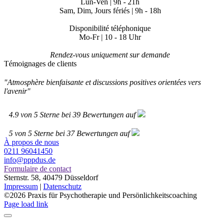
Lun-Ven | 9h - 21h
Sam, Dim, Jours fériés | 9h - 18h
Disponibilité téléphonique
Mo-Fr | 10 - 18 Uhr
Rendez-vous uniquement sur demande
Témoignages de clients
"Atmosphère bienfaisante et discussions positives orientées vers
l'avenir"
4.9
von
5
Sterne bei
39
Bewertungen auf
5
von
5
Sterne bei
37
Bewertungen auf
À propos de nous
0211 96041450
info@pppdus.de
Formulaire de contact
Sternstr. 58, 40479 Düsseldorf
Impressum
|
Datenschutz
©
2026 Praxis für Psychotherapie und Persönlichkeitscoaching
Page load link